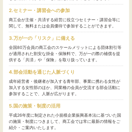
2.セミナー・講習会への参加
商工会が主催・共済する経営に役立つセミナー・講習会等に
文字サイズ
関して、無料または会員優待で参加することができます。
標準
拡大
3.万が一の「リスク」に備える
全国80万会員の商工会のスケールメリットによる団体割引等
背景色
が適用された割安な掛金・保険料で、万が一の際の補償を提
供する「共済」や「保険」を取り扱っています。
黒
白
黄
4.部会活動を通じた人脈づくり
成年経営者・後継者が加入する青年部、事業に携わる女性が
加入する女性部のほか、同業種の会員が交流する部会活動に
参加することで、人脈が広がります。
5.国の施策・制度の活用
平成26年度に制定された小規模企業振興基本法に基づいた国
の施策・制度につきまして、商工会では常に最新の情報をご
紹介・ご案内いたします。