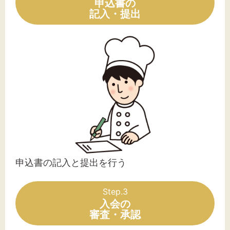
申込書の
記入・提出
申込書の記入と提出を行う
Step.3
入会の
審査・承認