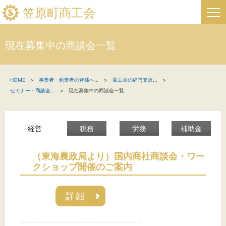
笠原町商工会
現在募集中の商談会一覧
HOME
HOME
事業者・創業者の皆様へ
...
商工会の経営支援
...
新着情報
セミナー・商談会
...
現在募集中の商談会一覧.
事業者・創業者の方へ
経営
税務
労務
補助金
関係機関の方へ
笠原町商工会について
（東海農政局より）国内商社商談会・ワー
クショップ開催のご案内
笠原町フリーページ
詳細
お問い合わせ