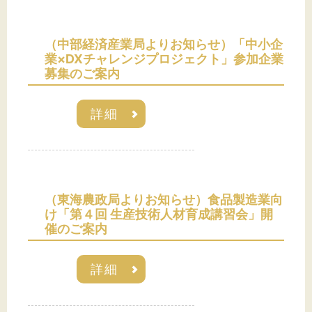
（中部経済産業局よりお知らせ）「中小企
文字サイズ
業×DXチャレンジプロジェクト」参加企業
募集のご案内
標準
拡大
詳細
背景色
黒
白
黄
（東海農政局よりお知らせ）食品製造業向
け「第４回 生産技術人材育成講習会」開
催のご案内
詳細