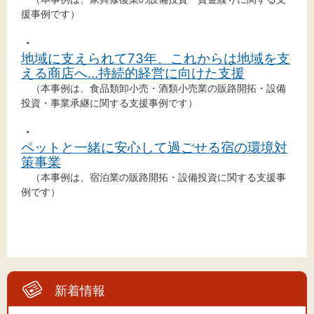
文字サイズ
援事例です）
標準
拡大
・
地域に支えられて73年、これからは地域を支
える商店へ…持続的経営に向けた支援
背景色
（本事例は、食品類卸小売・酒類小売業の販路開拓・設備
投資・事業承継に関する支援事例です）
黒
白
黄
・
ペットと一緒に安心して過ごせる宿の環境対
策事業
（本事例は、宿泊業の販路開拓・設備投資に関する支援事
例です）
新着情報