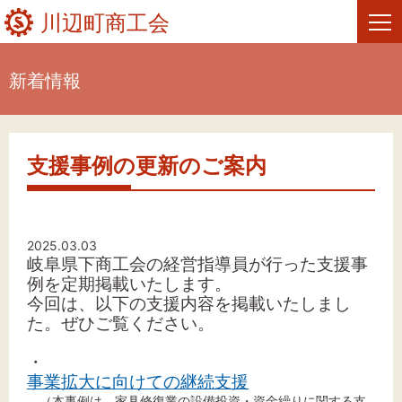
川辺町商工会
新着情報
HOME
新着情報
支援事例の更新のご案内
事業者・創業者の方へ
関係機関の方へ
2025.03.03
岐阜県下商工会の経営指導員が行った支援事
川辺町商工会について
例を定期掲載いたします。
今回は、以下の支援内容を掲載いたしまし
お問い合わせ
た。
ぜひご覧ください。
・
事業拡大に向けての継続支援
（本事例は、家具修復業の設備投資・資金繰りに関する支