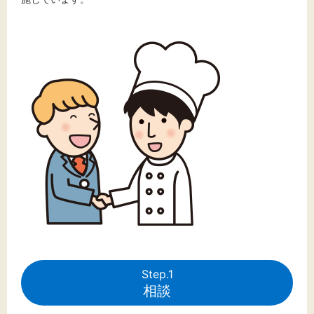
文字サイズ
標準
拡大
背景色
黒
白
黄
Step.1
相談