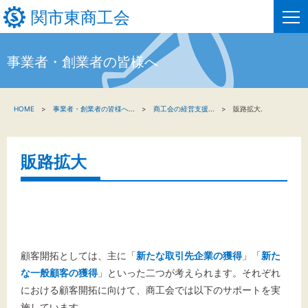
関市東商工会
事業者・創業者の皆様へ
HOME
HOME
事業者・創業者の皆様へ
...
商工会の経営支援
...
販路拡大.
新着情報
事業者・創業者の方へ
販路拡大
関係機関の方へ
関市東商工会について
関市東商工会情報
顧客開拓としては、主に「
新たな取引先企業の獲得
」「
新た
な一般顧客の獲得
」といった二つが考えられます。それぞれ
お問い合わせ
における顧客開拓に向けて、商工会では以下のサポートを実
施しています。