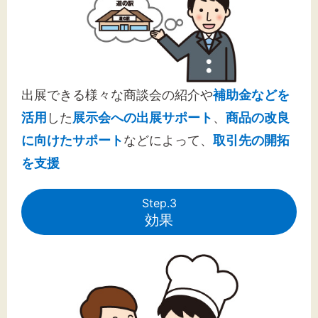
出展できる様々な商談会の紹介や
補助金などを
活用
した
展示会への出展サポート
、
商品の改良
に向けたサポート
などによって、
取引先の開拓
を支援
Step.3
効果