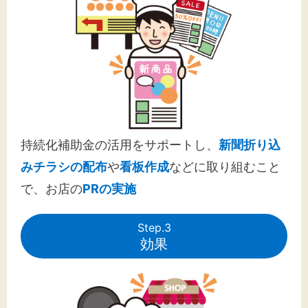
持続化補助金の活用をサポートし、
新聞折り込
みチラシの配布
や
看板作成
などに取り組むこと
で、お店の
PRの実施
Step.3
効果