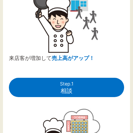
来店客が増加して
売上高がアップ！
Step.1
相談