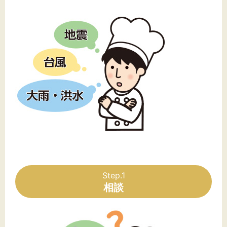
文字サイズ
標準
拡大
背景色
黒
白
黄
Step.1
相談